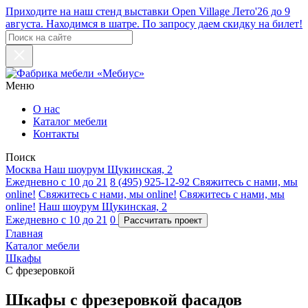
Приходите на наш стенд выставки Open Village Лето'26 до 9
августа. Находимся в шатре. По запросу даем скидку на билет!
Меню
О нас
Каталог мебели
Контакты
Поиск
Москва
Наш шоурум
Щукинская, 2
Ежедневно с 10 до 21
8 (495) 925-12-92
Свяжитесь с нами, мы
online!
Свяжитесь с нами, мы online!
Свяжитесь с нами, мы
online!
Наш шоурум
Щукинская, 2
Ежедневно с 10 до 21
0
Главная
Каталог мебели
Шкафы
С фрезеровкой
Шкафы с фрезеровкой фасадов