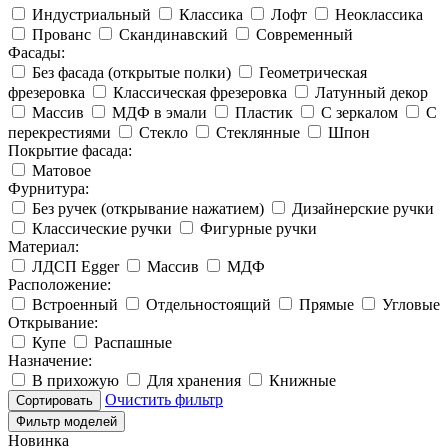
Индустриальный
Классика
Лофт
Неоклассика
Прованс
Скандинавский
Современный
Фасады:
Без фасада (открытые полки)
Геометрическая
фрезеровка
Классическая фрезеровка
Латунный декор
Массив
МДФ в эмали
Пластик
С зеркалом
С
перекрестиями
Стекло
Стеклянные
Шпон
Покрытие фасада:
Матовое
Фурнитура:
Без ручек (открывание нажатием)
Дизайнерские ручки
Классические ручки
Фигурные ручки
Материал:
ЛДСП Egger
Массив
МДФ
Расположение:
Встроенный
Отдельностоящий
Прямые
Угловые
Открывание:
Купе
Распашные
Назначение:
В прихожую
Для хранения
Книжные
Очистить фильтр
Сортировать
Фильтр моделей
Новинка