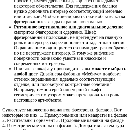
проектах, имеют древесный декор. Это накладывает
некоторые обязательства. Для поддержания баланса
нужно дополнять интерьер соответствующей мебелью
или отделкой. Чтобы нивелировать такие обязательства
фрезерованные фасады окрашивают эмалью.
Ритмичное вертикальное или диагональное деление
смотрится благородно и сдержано. Шкаф,
фрезерованный полосками, не претендует на главную
роль в интерьере, скорее дополняет и задает настроение.
Окрашивание в один цвет со стенами дает разнообразие,
но не перегружает интерьер. К тому же рифленые
поверхности одинаково уместны в классике и
современных интерьерах.
При заказе шкафа у производителя вы
можете выбрать
любой цв
ет. Дизайнеры фабрики «Мебиус» подберут
оттенок окрашивания, идеально соответствующий
отделке, или посоветуют контрастные сочетания.
Например, темно-серый или черный шкаф с
геометрическим узором может претендовать на роль
настоящего арт-объекта.
Существует множество вариантов фрезеровки фасадов. Вот
некоторые из них: 1. Прямоугольники или квадраты на фасаде
2. Растительный орнамент 3. Продольные канавки на фасаде
4. Геометрические узоры на фасаде 5. Декоративная текстура