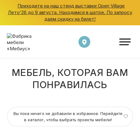
Приходите на наш стенд выставки Open Village
Лето'26 до 9 августа. Находимся в шатре. По запросу
даем скидку на билет!
ШКАФЫ
КУХНИ
ГАРДЕРОБНЫЕ
МЕБЕЛЬ, КОТОРАЯ ВАМ
ПОНРАВИЛАСЬ
ДЕТСКИЕ
ВАННАЯ
Вы пока ничего не добавили в избранное. Перейдите
в каталог, чтобы выбрать проекты мебели!