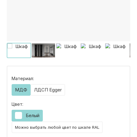
КОНТАКТЫ
КАТАЛОГ МЕБЕЛИ
О ФАБРИКЕ
НАШЕ ПРОИЗВОДСТВО
Материал:
МДФ
ЛДСП Egger
ПОРТФОЛИО
Цвет:
Белый
ГАРАНТИИ
Можно выбрать любой цвет по шкале RAL