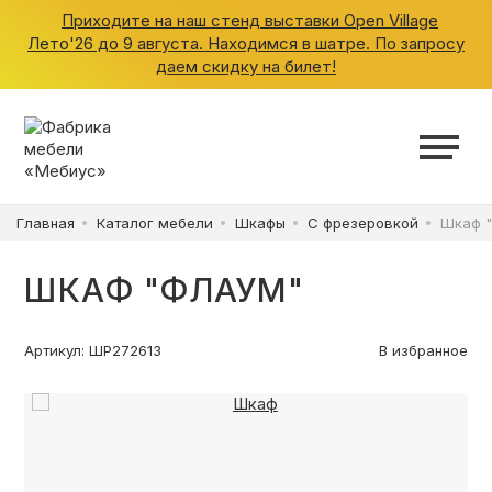
Приходите на наш стенд выставки Open Village
Лето'26 до 9 августа. Находимся в шатре. По запросу
даем скидку на билет!
ШКАФЫ
КУХНИ
Главная
Каталог мебели
Шкафы
С фрезеровкой
Шкаф 
ГАРДЕРОБНЫЕ
ШКАФ "ФЛАУМ"
ДЕТСКИЕ
Артикул: ШР272613
В избранное
ВАННАЯ