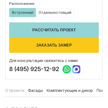
Расположение:
ОТЗЫВЫ
Встроенный
Отдельностоящий
СОТРУДНИЧЕСТВО
РАССЧИТАТЬ ПРОЕКТ
НОВОСТИ
ЗАКАЗАТЬ ЗАМЕР
Для консультации свяжитесь с нами:
3D ПРОЕКТ В ПОДАРОК
8 (495) 925-12-92
БЛОГ О ДИЗАЙНЕ МЕБЕЛИ
О проекте
Фасады
Комплектующие и декор
Похо