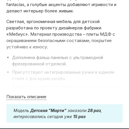
fantacías, а голубые акценты добавляют игривости и
делают интерьер более живым.
Светлая, эргономичная мебель для детской
разработана по проекту дизайнеров фабрики
«Мебиус». Материал производства –
плиты МДФ с
окрашиванием безопасными составами, покрытие
устойчиво к износу.
Дополнена фальш панелью с ультрамодной
фрезерованной отделкой.
Присутствуют
интегрированные ручки
в едином
стиле с фасадами шкафа.
В комплект входят системы хранения для школьных
принадлежностей, удобные и вместительные полки.
Показать описание
Присутствуют
ящики с полным выдвижением,
оснащенные разделителями.
Модель
Детская "Марти"
заказали
28 раз
,
Предусмотрели
корзины для хранения игрушек и
интересовались сегодня уже
15 раз
спортивных принадлежностей,
расположенные на
удобном уровне, что поможет приучить ребенка к