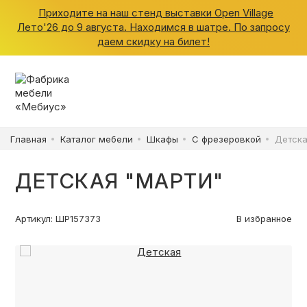
Приходите на наш стенд выставки Open Village
Лето'26 до 9 августа. Находимся в шатре. По запросу
даем скидку на билет!
ШКАФЫ
КУХНИ
Главная
Каталог мебели
Шкафы
С фрезеровкой
Детска
ГАРДЕРОБНЫЕ
ДЕТСКАЯ "МАРТИ"
ДЕТСКИЕ
Артикул: ШР157373
В избранное
ВАННАЯ