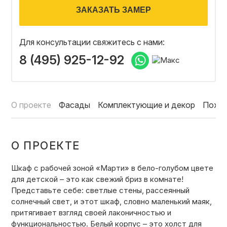
ЗАКАЗАТЬ ЗАМЕР
ОТЗЫВЫ
Для консультации свяжитесь с нами:
СОТРУДНИЧЕСТВО
8 (495) 925-12-92
НОВОСТИ
О проекте
Фасады
Комплектующие и декор
Похо
3D ПРОЕКТ В ПОДАРОК
О ПРОЕКТЕ
БЛОГ О ДИЗАЙНЕ МЕБЕЛИ
Шкаф с рабочей зоной «Марти» в бело-голубом цвете
для детской – это как свежий бриз в комнате!
Представьте себе: светлые стены, рассеянный
солнечный свет, и этот шкаф, словно маленький маяк,
притягивает взгляд своей лаконичностью и
функциональностью. Белый корпус – это холст для