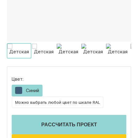
КОНТАКТЫ
КАТАЛОГ МЕБЕЛИ
О ФАБРИКЕ
НАШЕ ПРОИЗВОДСТВО
Цвет:
Синий
ПОРТФОЛИО
Можно выбрать любой цвет по шкале RAL
ГАРАНТИИ
РАССЧИТАТЬ ПРОЕКТ