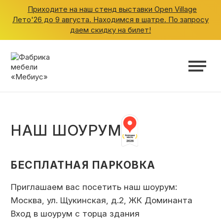
Приходите на наш стенд выставки Open Village
Лето'26 до 9 августа. Находимся в шатре. По запросу
даем скидку на билет!
ШКАФЫ
КУХНИ
ГАРДЕРОБНЫЕ
НАШ ШОУРУМ
ДЕТСКИЕ
БЕСПЛАТНАЯ ПАРКОВКА
ВАННАЯ
Приглашаем вас посетить наш шоурум:
Москва, ул. Щукинская, д.2, ЖК Доминанта
Вход в шоурум с торца здания