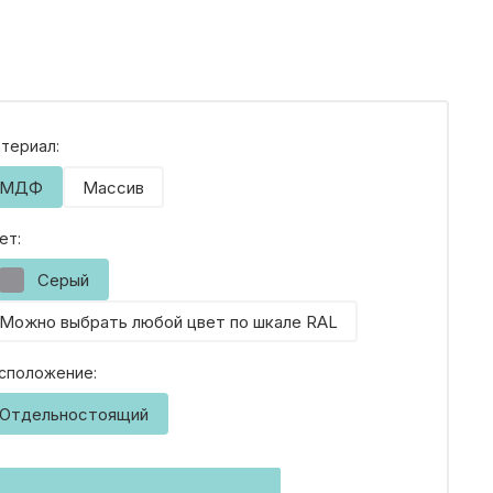
териал:
МДФ
Массив
ет:
ОК
Серый
Можно выбрать любой цвет по шкале RAL
ЕБЕЛИ
сположение:
Отдельностоящий