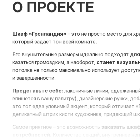
О ПРОЕКТЕ
Шкаф «Гренландия»
– это не просто место для хр
который задает тон всей комнате.
Его внушительные размеры идеально подходят
для
казаться громоздким, а наоборот,
станет визуаль
потолка не только максимально использует доступ
и завершенности.
Представьте себе:
лаконичные линии, сдержанный
впишется в вашу палитру), дизайнерские ручки, д
это тот едва уловимый акцент, который отличает «
деликатный штрих кисти художника, придающий шк
Самое приятное – это возможность
заказать шкаф
потребностей.
Количество секций, внутреннее нап