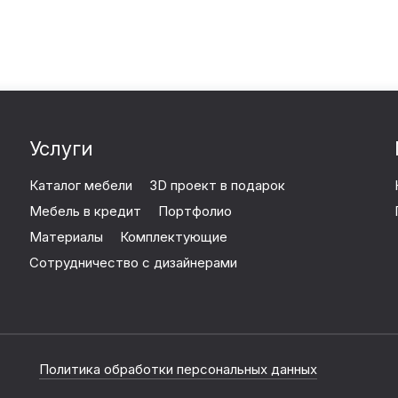
и предпочитаете несколько штанг для
ные ящики для нижнего белья и аксессуаров? Все
 вам долгие годы, радуя глаз своей элегантностью
елем ваших вещей и стильным акцентом в
сть. Не упустите возможность создать свой
Услуги
Каталог мебели
3D проект в подарок
Мебель в кредит
Портфолио
Материалы
Комплектующие
Сотрудничество с дизайнерами
Политика обработки персональных данных