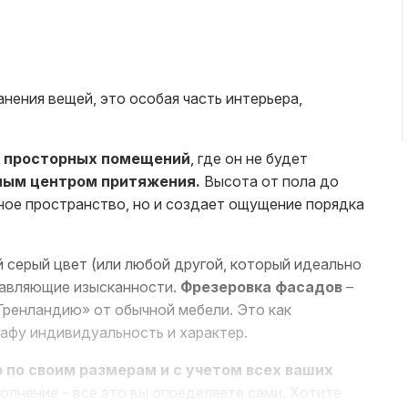
анения вещей, это особая часть интерьера,
 просторных помещений
, где он не будет
ным центром притяжения.
Высота от пола до
ное пространство, но и создает ощущение порядка
 серый цвет (или любой другой, который идеально
обавляющие изысканности.
Фрезеровка фасадов
–
Гренландию» от обычной мебели. Это как
афу индивидуальность и характер.
 по своим размерам и с учетом всех ваших
олнение – все это вы определяете сами. Хотите