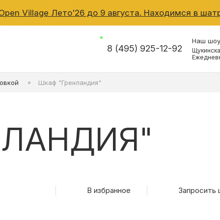
pen Village Лето'26 до 9 августа. Находимся в шатр
Наш шо
8 (495) 925-12-92
Щукинска
Ежедневн
КОНТАКТЫ
овкой
Шкаф "Гренландия"
КАТАЛОГ МЕБЕЛИ
НЛАНДИЯ"
О ФАБРИКЕ
НАШЕ ПРОИЗВОДСТ
ПОРТФОЛИО
В избранное
Запросить 