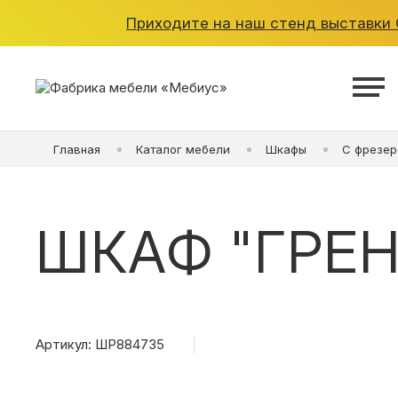
Приходите на наш стенд выставки O
ШКАФЫ
Главная
Каталог мебели
Шкафы
С фрезер
КУХНИ
ГАРДЕРОБНЫЕ
ШКАФ "ГРЕ
ДЕТСКИЕ
ВАННАЯ
Артикул: ШР884735