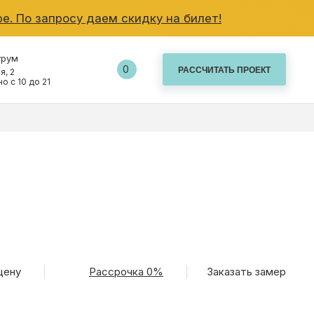
е. По запросу даем скидку на билет!
урум
0
я, 2
о с 10 до 21
ВО
цену
Рассрочка 0%
Заказать замер