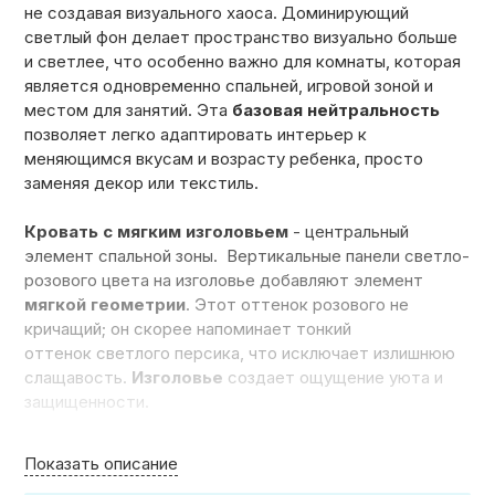
не создавая визуального хаоса. Доминирующий
светлый фон делает пространство визуально больше
и светлее, что особенно важно для комнаты, которая
является одновременно спальней, игровой зоной и
местом для занятий. Эта
базовая нейтральность
позволяет легко адаптировать интерьер к
меняющимся вкусам и возрасту ребенка, просто
заменяя декор или текстиль.
Кровать с мягким изголовьем
- центральный
элемент спальной зоны. Вертикальные панели светло-
розового цвета на изголовье добавляют элемент
мягкой геометрии
. Этот оттенок розового не
кричащий; он скорее напоминает тонкий
оттенок светлого персика, что исключает излишнюю
слащавость.
Изголовье
создает ощущение уюта и
защищенности.
Встроенная мебель решает две ключевые задачи:
Показать описание
организации хранения и создания рабочего места
.