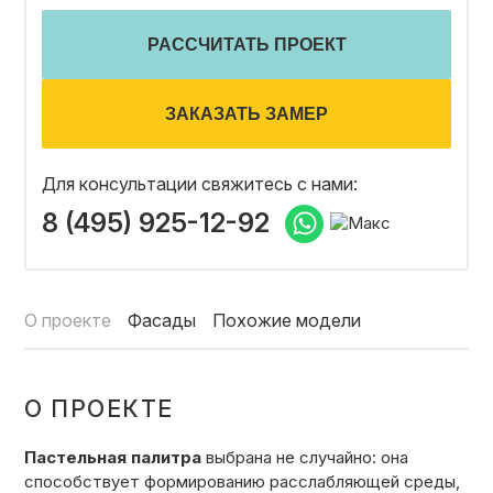
ОТЗЫВЫ
РАССЧИТАТЬ ПРОЕКТ
СОТРУДНИЧЕСТВО
ЗАКАЗАТЬ ЗАМЕР
Для консультации свяжитесь с нами:
НОВОСТИ
8 (495) 925-12-92
3D ПРОЕКТ В ПОДАРОК
О проекте
Фасады
Похожие модели
БЛОГ О ДИЗАЙНЕ МЕБЕЛИ
О ПРОЕКТЕ
Пастельная палитра
выбрана не случайно: она
способствует формированию расслабляющей среды,