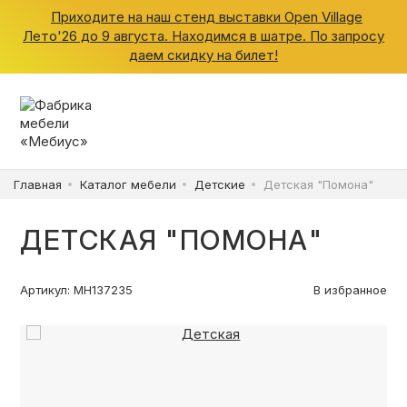
Приходите на наш стенд выставки Open Village
Лето'26 до 9 августа. Находимся в шатре. По запросу
даем скидку на билет!
ШКАФЫ
КУХНИ
Главная
Каталог мебели
Детские
Детская "Помона"
ГАРДЕРОБНЫЕ
ДЕТСКАЯ "ПОМОНА"
ДЕТСКИЕ
Артикул: МН137235
В избранное
ВАННАЯ