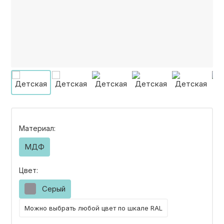
КОНТАКТЫ
КАТАЛОГ МЕБЕЛИ
О ФАБРИКЕ
НАШЕ ПРОИЗВОДСТВО
Материал:
МДФ
ПОРТФОЛИО
Цвет:
Серый
ГАРАНТИИ
Можно выбрать любой цвет по шкале RAL