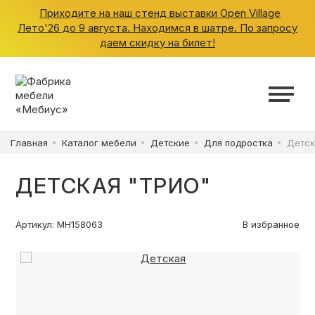
Приходите на наш стенд выставки Open Village
Лето'26 до 9 августа. Находимся в шатре. По запросу
даем скидку на билет!
ШКАФЫ
КУХНИ
Главная
Каталог мебели
Детские
Для подростка
Детск
ГАРДЕРОБНЫЕ
ДЕТСКАЯ "ТРИО"
ДЕТСКИЕ
Артикул: МН158063
В избранное
ВАННАЯ