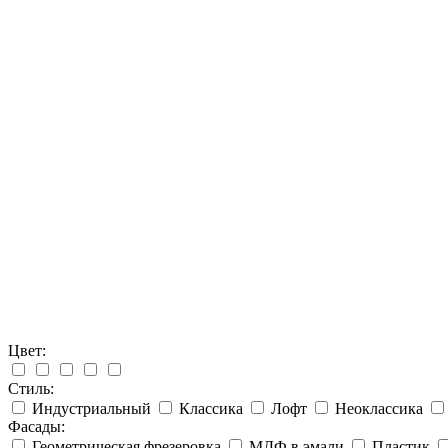
Цвет:
Стиль:
Индустриальный
Классика
Лофт
Неоклассика
Фасады:
Геометрическая фрезеровка
МДФ в эмали
Пластик