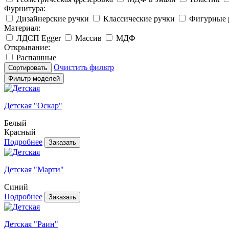
Фурнитура:
Дизайнерские ручки
Классические ручки
Фигурные 
Материал:
ЛДСП Egger
Массив
МДФ
Открывание:
Распашные
Очистить фильтр
Сортировать
Фильтр моделей
Детская "Оскар"
Белый
Красный
Подробнее
Детская "Марти"
Синий
Подробнее
Детская "Раин"