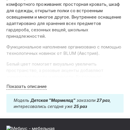
комфортного проживания: просторная кровать, шкаф
для одежды, открытые полки со встроенным
освещением и многое другое.
Внутреннее оснащение
адаптировано для хранения всех предметов
гардероба, сезонных вещей, школьных
принадлежностей.
Функциональное наполнение организовано с помощью
технологичных новинок от BLUM (Австрия).
Белый цвет помогает визуально увеличить
пространство, а розовые акценты добавляют
жизнерадостности и игривости. Встроенное
освещение открытых полок придает комнате
Показать описание
дополнительную функциональность и стильный вид.
Изготовим в соответствии с размерами,
Модель
Детская "Мармелад"
заказали
27 раз
,
геометрическими особенностями комнаты,
интересовались сегодня уже
25 раз
индивидуальными предпочтениями клиента. Материал
корпусов и фасадов на выбор. Экологичность и
безопасность применения в детской подтверждается