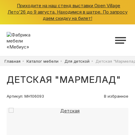
Приходите на наш стенд выставки Open Village
Лето'26 до 9 августа. Находимся в шатре. По запросу
даем скидку на билет!
ШКАФЫ
КУХНИ
Главная
Каталог мебели
Для детской
Детская "Мармела
ГАРДЕРОБНЫЕ
ДЕТСКАЯ "МАРМЕЛАД"
ДЕТСКИЕ
Артикул: МН106093
В избранное
ВАННАЯ