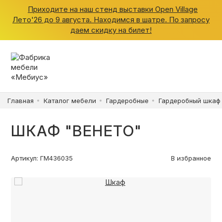
Приходите на наш стенд выставки Open Village
Лето'26 до 9 августа. Находимся в шатре. По запросу
даем скидку на билет!
ШКАФЫ
КУХНИ
Главная
Каталог мебели
Гардеробные
Гардеробный шкаф
ГАРДЕРОБНЫЕ
ШКАФ "ВЕНЕТО"
ДЕТСКИЕ
Артикул: ГМ436035
В избранное
ВАННАЯ