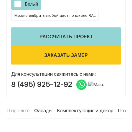
Белый
ОТЗЫВЫ
Можно выбрать любой цвет по шкале RAL
СОТРУДНИЧЕСТВО
РАССЧИТАТЬ ПРОЕКТ
НОВОСТИ
ЗАКАЗАТЬ ЗАМЕР
Для консультации свяжитесь с нами:
3D ПРОЕКТ В ПОДАРОК
8 (495) 925-12-92
БЛОГ О ДИЗАЙНЕ МЕБЕЛИ
О проекте
Фасады
Комплектующие и декор
Похо