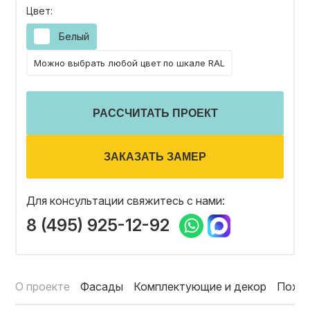
Цвет:
ОТЗЫВЫ
Белый
Можно выбрать любой цвет по шкале RAL
СОТРУДНИЧЕСТВО
РАССЧИТАТЬ ПРОЕКТ
НОВОСТИ
ЗАКАЗАТЬ ЗАМЕР
3D ПРОЕКТ В ПОДАРОК
Для консультации свяжитесь с нами:
8 (495) 925-12-92
БЛОГ О ДИЗАЙНЕ МЕБЕЛИ
О проекте
Фасады
Комплектующие и декор
Похо