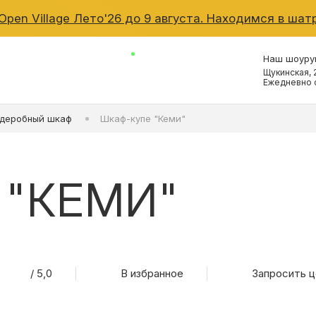
pen Village Лето'26 до 9 августа. Находимся в шатр
Наш шоур
Щукинская, 
Ежедневно с
КОНТАКТЫ
рдеробный шкаф
Шкаф-купе "Кеми"
КАТАЛОГ МЕБЕЛИ
 "КЕМИ"
О ФАБРИКЕ
НАШЕ ПРОИЗВОДСТ
ПОРТФОЛИО
/ 5,0
В избранное
Запросить ц