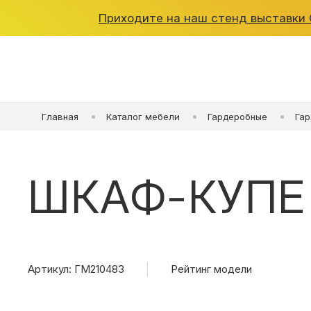
Приходите на наш стенд выставки O
ШКАФЫ
Главная
Каталог мебели
Гардеробные
Га
КУХНИ
ГАРДЕРОБНЫЕ
ШКАФ-КУПЕ
ДЕТСКИЕ
ВАННАЯ
Артикул: ГМ210483
Рейтинг модели