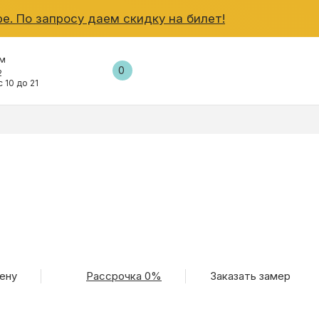
е. По запросу даем скидку на билет!
ум
0
2
 10 до 21
ВО
ену
Рассрочка 0%
Заказать замер