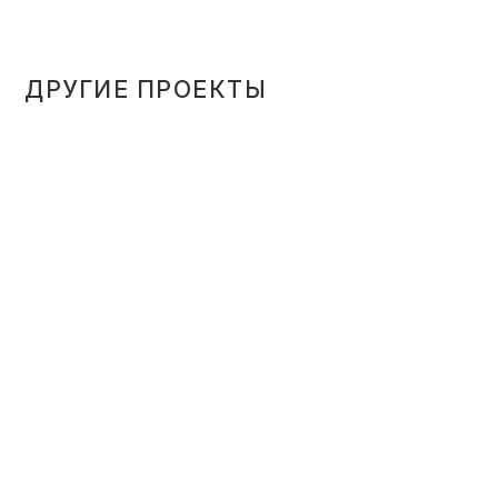
ДРУГИЕ ПРОЕКТЫ
ВСТРОЕННАЯ СИСТЕМА
ХРАНЕНИЯ ИЗ МДФ ПОД
ЭМАЛЬЮ