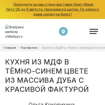
Приходите на наш стенд выставки Open Village
Лето'26 до 9 августа. Находимся в шатре. По запросу
даем скидку на билет!
ШКАФЫ
КУХНИ
Главная
Портфолио
Кухня из МДФ в тёмно-синем цвете из 
ГАРДЕРОБНЫЕ
КУХНЯ ИЗ МДФ В
ДЕТСКИЕ
ТЁМНО-СИНЕМ ЦВЕТЕ
ИЗ МАССИВА ДУБА С
ВАННАЯ
КРАСИВОЙ ФАКТУРОЙ
Ольга Коковихина