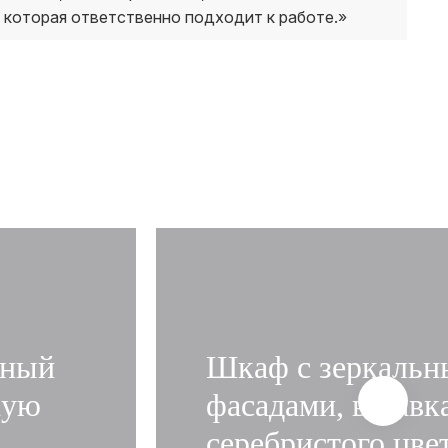
 которая ответственно подходит к работе.»
йный
Шкаф с зеркаль
кую
фасадами, вставк
серебристого цве