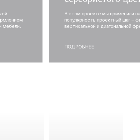
кой
В этом проекте мы применили 
ормлением
популярность проектный шаг – ф
 мебели.
вертикальной и диагональной фр
ПОДРОБНЕЕ