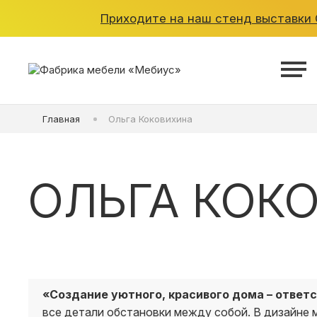
Приходите на наш стенд выставки O
ШКАФЫ
Главная
Ольга Коковихина
КУХНИ
ГАРДЕРОБНЫЕ
ОЛЬГА КОК
ДЕТСКИЕ
ВАННАЯ
«Создание уютного, красивого дома – ответс
все детали обстановки между собой. В дизайне 