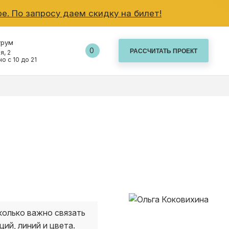
е. По запросу даем скидку на билет!
урум
0
я, 2
о с 10 до 21
ВО
колько важно связать
ий, линий и цвета.