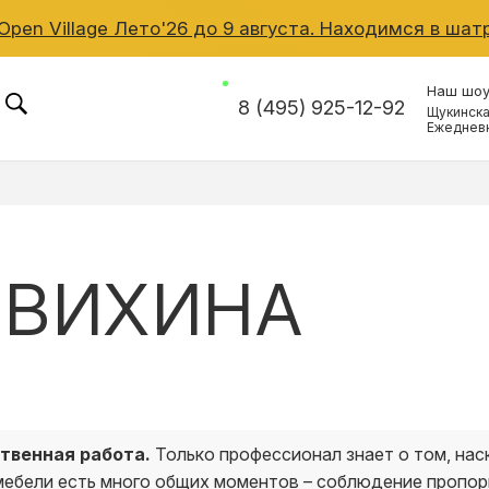
pen Village Лето'26 до 9 августа. Находимся в шатр
Наш шо
8 (495) 925-12-92
Щукинска
Ежедневн
КОНТАКТЫ
КАТАЛОГ МЕБЕЛИ
ОВИХИНА
О ФАБРИКЕ
НАШЕ ПРОИЗВОДСТ
ПОРТФОЛИО
твенная работа.
Только профессионал знает о том, нас
мебели есть много общих моментов – соблюдение пропорц