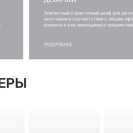
Элегантный и практичный шкаф для детс
изготовили в соответствии с общим оф
у
комнаты и уже имеющимися предметами
ь
ПОДРОБНЕЕ
еры
ют
ЕРЫ
то