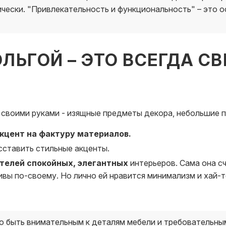
ГАРАНТИИ
ически. "Привлекательность и функциональность" – это 
ОТЗЫВЫ
ЛЬГОЙ – ЭТО ВСЕГДА СВ
СОТРУДНИЧЕСТВО
НОВОСТИ
 своими руками - изящные предметы декора, небольшие п
3D ПРОЕКТ В ПОДАР
кцент на фактуру материалов.
сставить стильные акценты.
БЛОГ О ДИЗАЙНЕ М
телей спокойных, элегантных
интерьеров. Сама она сч
ивы по-своему. Но лично ей нравится минимализм и хай-т
о быть внимательным к деталям мебели и требовательным