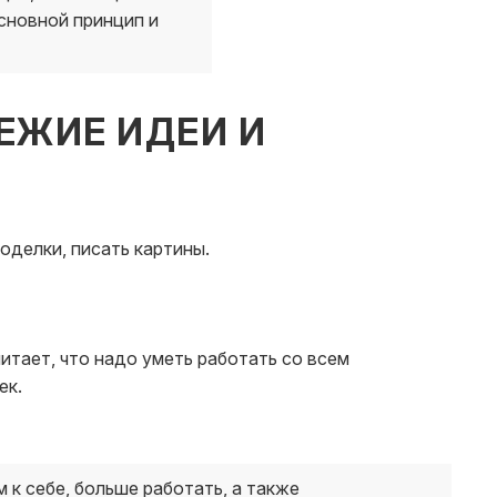
основной принцип и
ЕЖИЕ ИДЕИ И
оделки, писать картины.
ОК
ЕБЕЛИ
итает, что надо уметь работать со всем
ек.
 к себе, больше работать, а также