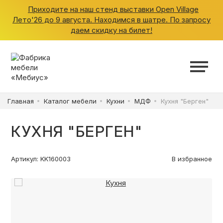
Приходите на наш стенд выставки Open Village
Лето'26 до 9 августа. Находимся в шатре. По запросу
даем скидку на билет!
ШКАФЫ
КУХНИ
Главная
Каталог мебели
Кухни
МДФ
Кухня "Берген"
ГАРДЕРОБНЫЕ
КУХНЯ "БЕРГЕН"
ДЕТСКИЕ
Артикул: KK160003
В избранное
ВАННАЯ