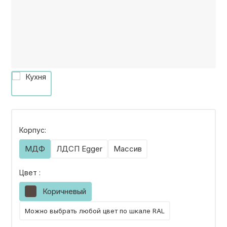
КОНТАКТЫ
КАТАЛОГ МЕБЕЛИ
О ФАБРИКЕ
НАШЕ ПРОИЗВОДСТВО
Корпус:
МДФ
ЛДСП Egger
Массив
ПОРТФОЛИО
Цвет :
Коричневый
ГАРАНТИИ
Можно выбрать любой цвет по шкале RAL