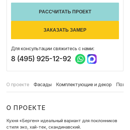
ОТЗЫВЫ
РАССЧИТАТЬ ПРОЕКТ
СОТРУДНИЧЕСТВО
ЗАКАЗАТЬ ЗАМЕР
Для консультации свяжитесь с нами:
НОВОСТИ
8 (495) 925-12-92
3D ПРОЕКТ В ПОДАРОК
О проекте
Фасады
Комплектующие и декор
Похо
БЛОГ О ДИЗАЙНЕ МЕБЕЛИ
О ПРОЕКТЕ
Кухня «Берген» идеальный вариант для поклонников
стиля эко, хай-тек, скандинавский.