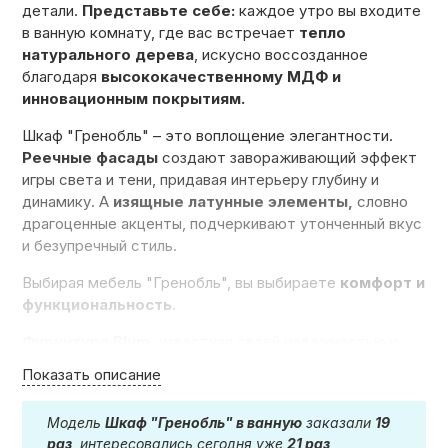
детали.
Представьте себе:
каждое утро вы входите
в ванную комнату, где вас встречает
тепло
натурального дерева
, искусно воссозданное
благодаря
высококачественному МДФ и
инновационным покрытиям.
Шкаф "Гренобль" – это воплощение элегантности.
Реечные фасады
создают завораживающий эффект
игры света и тени, придавая интерьеру глубину и
динамику. А
изящные латунные элементы,
словно
драгоценные акценты, подчеркивают утонченный вкус
и безупречный стиль.
Выбирая мебель "Гренобль", вы выбираете
комфорт и
функциональность
.
Фурнитура Blum,
известная своей надежностью и
плавностью хода, обеспечивает безупречную работу
Показать описание
каждого элемента.
Отсутствие ручек
– это не
просто дань моде, это продуманное решение,
Модель
Шкаф "Гренобль" в ванную
заказали
19
которое подчеркивает минимализм и элегантность
раз
, интересовались сегодня уже
21 раз