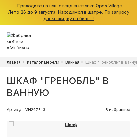
Приходите на наш стенд выставки Open Village
Лето'26 до 9 августа. Находимся в шатре. По запросу
даем скидку на билет!
ШКАФЫ
КУХНИ
Главная
Каталог мебели
Ванная
Шкаф "Гренобль" в ванн
ГАРДЕРОБНЫЕ
ШКАФ "ГРЕНОБЛЬ" В
ДЕТСКИЕ
ВАННУЮ
ВАННАЯ
Артикул: МН267743
В избранное