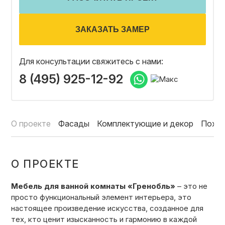
ОТЗЫВЫ
ЗАКАЗАТЬ ЗАМЕР
СОТРУДНИЧЕСТВО
Для консультации свяжитесь с нами:
8 (495) 925-12-92
НОВОСТИ
О проекте
Фасады
Комплектующие и декор
Похо
3D ПРОЕКТ В ПОДАРОК
О ПРОЕКТЕ
БЛОГ О ДИЗАЙНЕ МЕБЕЛИ
Мебель для ванной комнаты «Гренобль»
– это не
просто функциональный элемент интерьера, это
настоящее произведение искусства, созданное для
тех, кто ценит изысканность и гармонию в каждой