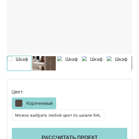
КОНТАКТЫ
КАТАЛОГ МЕБЕЛИ
О ФАБРИКЕ
НАШЕ ПРОИЗВОДСТВО
Цвет:
ПОРТФОЛИО
Коричневый
Можно выбрать любой цвет по шкале RAL
ГАРАНТИИ
РАССЧИТАТЬ ПРОЕКТ