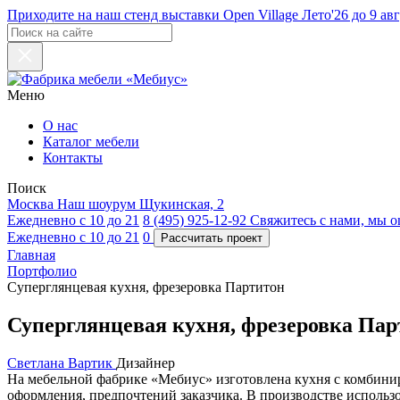
Приходите на наш стенд выставки Open Village Лето'26 до 9 авг
Меню
О нас
Каталог мебели
Контакты
Поиск
Москва
Наш шоурум
Щукинская, 2
Ежедневно с 10 до 21
8 (495) 925-12-92
Свяжитесь с нами, мы on
Ежедневно с 10 до 21
0
Главная
Портфолио
Суперглянцевая кухня, фрезеровка Партитон
Суперглянцевая кухня, фрезеровка Пар
Светлана Вартик
Дизайнер
На мебельной фабрике «Мебиус» изготовлена кухня с комбинир
оформления, предпочтений заказчика. В производстве использ