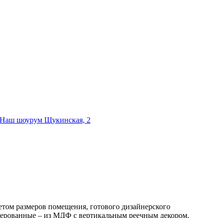
Наш шоурум
Щукинская, 2
етом размеров помещения, готового дизайнерского
езерованные – из МДФ с вертикальным реечным декором.