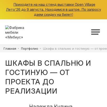
Приходите на наш стенд выставки Open Village
Лето'26 до 9 августа. Находимся в шатре. По запросу
даем скидку на билет!
ШКАФЫ
КУХНИ
Главная
Портфолио
Шкафы в спальню и гостиную — от прое
ГАРДЕРОБНЫЕ
ШКАФЫ В СПАЛЬНЮ И
ДЕТСКИЕ
ГОСТИНУЮ — ОТ
ПРОЕКТА ДО
ВАННАЯ
РЕАЛИЗАЦИИ
Надежда Кудина