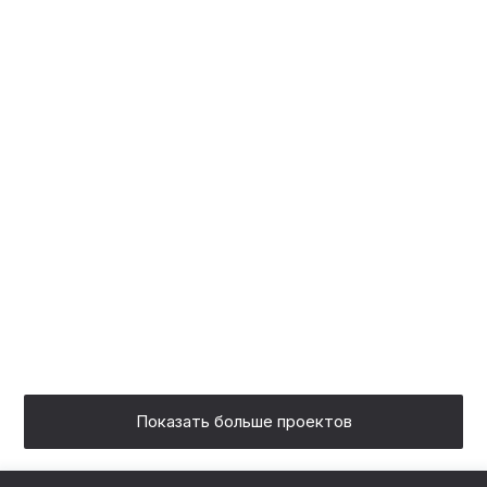
ФУРНИТУРОЙ BLUM
ОЧЕНЬ КРАСИВЫЙ
ВСТРОЕННЫЙ ШКАФ БЕЛЫЙ
С ФРЕЗЕРОВКОЙ И РАБОЧИЙ
СТОЛ С ЗОНОЙ ХРАНЕНИЯ У
ОКНА
Показать больше проектов