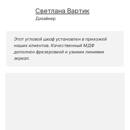
КОНТАКТЫ
Светлана Вартик
Дизайнер
КАТАЛОГ МЕБЕЛИ
Этот угловой шкаф установлен в прихожей
наших клиентов. Качественный МДФ
О ФАБРИКЕ
дополнен фрезеровкой и узкими линиями
зеркал.
НАШЕ ПРОИЗВОДСТВО
ПОРТФОЛИО
ГАРАНТИИ