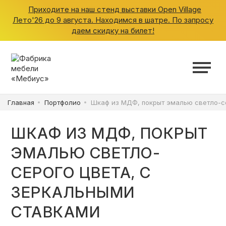
Приходите на наш стенд выставки Open Village
Лето'26 до 9 августа. Находимся в шатре. По запросу
даем скидку на билет!
ШКАФЫ
КУХНИ
Главная
Портфолио
Шкаф из МДФ, покрыт эмалью светло-се
ГАРДЕРОБНЫЕ
ШКАФ ИЗ МДФ, ПОКРЫТ
ДЕТСКИЕ
ЭМАЛЬЮ СВЕТЛО-
СЕРОГО ЦВЕТА, С
ВАННАЯ
ЗЕРКАЛЬНЫМИ
СТАВКАМИ