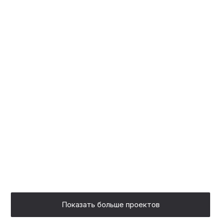
КАМЕННОЙ СТОЛЕШНИЦЕЙ
И ФАСАДАМИ ALVIC!
ИЗУМИТЕЛЬНЫЙ БЕЛЫЙ
ШКАФ С РИТМИЧНЫМИ
ЛАТУННЫМИ ВСТАВКАМИ
НА ФАСАДАХ
Показать больше проектов