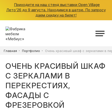
Приходите на наш стенд выставки Open Village
Лето'26 до 9 августа. Находимся в шатре. По запросу
даем скидку на билет!
ШКАФЫ
КУХНИ
Главная
Портфолио
Очень красивый шкаф с зеркалами в пе
ГАРДЕРОБНЫЕ
ОЧЕНЬ КРАСИВЫЙ ШКАФ
ДЕТСКИЕ
С ЗЕРКАЛАМИ В
ПЕРЕКРЕСТИЯХ,
ВАННАЯ
ФАСАДЫ С
ФРЕЗЕРОВКОЙ