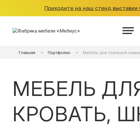
Приходите на наш стенд выставки O
ШКАФЫ
Главная
Портфолио
Мебель для спальной комна
КУХНИ
ГАРДЕРОБНЫЕ
МЕБЕЛЬ ДЛ
ДЕТСКИЕ
КРОВАТЬ, Ш
ВАННАЯ