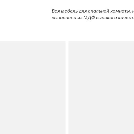
ГАРАНТИИ
Вся мебель для спальной комнаты, н
ОТЗЫВЫ
выполнена из МДФ высокого качест
СОТРУДНИЧЕСТВО
НОВОСТИ
3D ПРОЕКТ В ПОДАР
БЛОГ О ДИЗАЙНЕ М