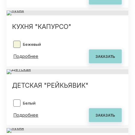
ОТЗЫВЫ
КУХНЯ "КАПУРСО"
СОТРУДНИЧЕСТВО
Бежевый
НОВОСТИ
Подробнее
3D ПРОЕКТ В ПОДАРОК
ДЕТСКАЯ "РЕЙКЬЯВИК"
БЛОГ О ДИЗАЙНЕ МЕБЕЛИ
Белый
Подробнее