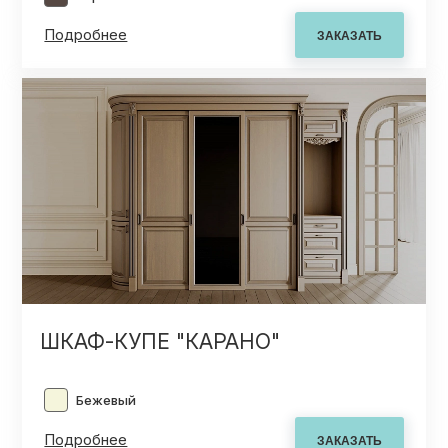
КОНТАКТЫ
Подробнее
КАТАЛОГ МЕБЕЛИ
О ФАБРИКЕ
НАШЕ ПРОИЗВОДСТВО
ПОРТФОЛИО
ШКАФ-КУПЕ "КАРАНО"
ГАРАНТИИ
Бежевый
Подробнее