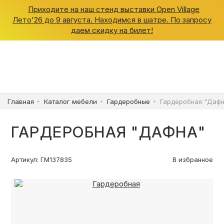
Приходите на наш стенд выставки Open Village
Лето'26 до 9 августа. Находимся в шатре. По запросу
даем скидку на билет!
ШКАФЫ
КУХНИ
Главная
Каталог мебели
Гардеробные
Гардеробная "Дафн
ГАРДЕРОБНЫЕ
ГАРДЕРОБНАЯ "ДАФНА"
ДЕТСКИЕ
Артикул: ГМ137835
В избранное
ВАННАЯ