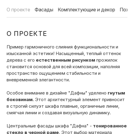
О проекте
Фасады
Комплектующие и декор
Похо
О ПРОЕКТЕ
Пример гармоничного слияния функциональности и
изысканной эстетики! Насыщенный, теплый оттенок
дерева с его
естественным рисунком
прожилок
становится основой для всей композиции, наполняя
пространство ощущением стабильности и
вневременной элегантности.
Особое внимание в дизайне "Дафны" уделено
гнутым
боковинам.
Этот архитектурный элемент привносит
в строгий силуэт шкафа плавные, органичные линии,
смягчая линии и создавая визуальную динамику.
Центральные фасады шкафа "Дафна" -
тонированное
стекло в черной раме
. Этот выбор материала