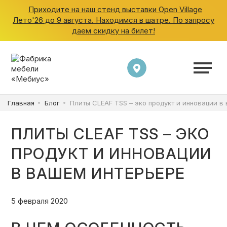
Приходите на наш стенд выставки Open Village
Лето'26 до 9 августа. Находимся в шатре. По запросу
даем скидку на билет!
ШКАФЫ
КУХНИ
Главная
Блог
Плиты CLEAF TSS – эко продукт и инновации в
ГАРДЕРОБНЫЕ
ПЛИТЫ CLEAF TSS – ЭКО
ДЕТСКИЕ
ПРОДУКТ И ИННОВАЦИИ
В ВАШЕМ ИНТЕРЬЕРЕ
ВАННАЯ
5 февраля 2020