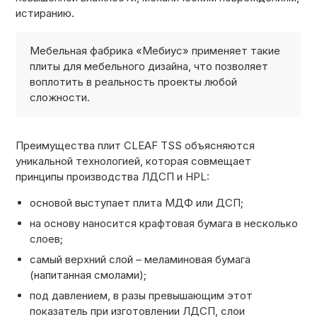
истиранию.
ОТЗЫВЫ
Мебельная фабрика «Мебиус» применяет такие
плиты для мебельного дизайна, что позволяет
СОТРУДНИЧЕСТВО
воплотить в реальность проекты любой
сложности.
НОВОСТИ
Преимущества плит CLEAF TSS объясняются
уникальной технологией, которая совмещает
принципы производства ЛДСП и HPL:
3D ПРОЕКТ В ПОДАРОК
основой выступает плита МДФ или ДСП;
на основу наносится крафтовая бумага в несколько
БЛОГ О ДИЗАЙНЕ МЕБЕЛИ
слоев;
самый верхний слой – меламиновая бумага
(напитанная смолами);
под давлением, в разы превышающим этот
показатель при изготовлении ЛДСП, слои