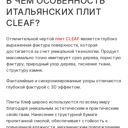
В ЧЕМ ОСОБЕННОСТЬ
КОНТАКТЫ
ИТАЛЬЯНСКИХ ПЛИТ
CLEAF?
КАТАЛОГ МЕБЕЛИ
Отличительной чертой
плит CLEAF
является глубоко
выраженная фактура поверхности, которая
О ФАБРИКЕ
достигается за счет уникальной технологии. Продукт
максимально точно имитирует срез дерева, пористую
фактуру, природный узор дерева, тиснение ткани,
НАШЕ ПРОИЗВОДСТВО
структуру камня.
Фантазийные и синхронизированные узоры отличаются
глубокой фактурой с 3D эффектом.
ПОРТФОЛИО
Плиты Клиф широко используются по всему миру
благодаря уникальным эстетическим и практическим
ГАРАНТИИ
свойствам. Нанесение структурной бумаги
пропитанной смолой, обеспечивает стойкость к
повышенной влажности, механическим повреждениям,