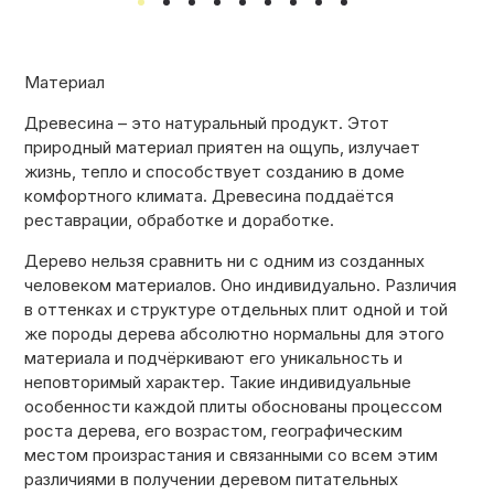
КОНТАКТЫ
Материал
КАТАЛОГ МЕБЕЛИ
Древесина – это натуральный продукт. Этот
природный материал приятен на ощупь, излучает
жизнь, тепло и способствует созданию в доме
О ФАБРИКЕ
комфортного климата. Древесина поддаётся
реставрации, обработке и доработке.
Дерево нельзя сравнить ни с одним из созданных
НАШЕ ПРОИЗВОДСТВО
человеком материалов. Оно индивидуально. Различия
в оттенках и структуре отдельных плит одной и той
же породы дерева абсолютно нормальны для этого
ПОРТФОЛИО
материала и подчёркивают его уникальность и
неповторимый характер. Такие индивидуальные
особенности каждой плиты обоснованы процессом
роста дерева, его возрастом, географическим
ГАРАНТИИ
местом произрастания и связанными со всем этим
различиями в получении деревом питательных