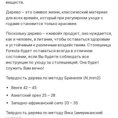
веществ.
ОТЗЫВЫ
Дерево – это символ жизни, классический материал
для всех времён, который при регулярном уходе с
годами становится только красивее.
СОТРУДНИЧЕСТВО
Поскольку дерево – «живой» продукт, оно нуждается,
как и человек, в питании, чтобы оставаться здоровым
и устойчивым к различным воздействиям. Столешница
НОВОСТИ
Foresta будет оставаться всегда в отличном
состоянии, если Вы будете соблюдать все
инструкции по уходу за столешницей. Она будет
3D ПРОЕКТ В ПОДАРОК
служить Вам вечно!
Твёрдость дерева по методу Бринелля (N /mm2)
БЛОГ О ДИЗАЙНЕ МЕБЕЛИ
Венге
42 – 45
Азиатский орех
25 – 28
Западно-африканский сипо
33 – 35
Твёрдость дерева по методу Янка (американский