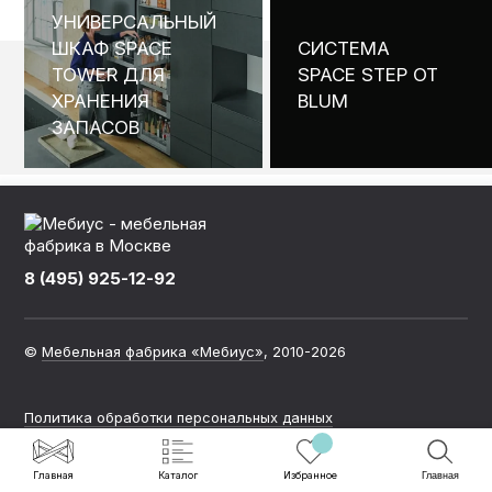
КОНТАКТЫ
УНИВЕРСАЛЬНЫЙ
ШКАФ SPACE
СИСТЕМА
TOWER ДЛЯ
SPACE STEP ОТ
ХРАНЕНИЯ
BLUM
КАТАЛОГ МЕБЕЛИ
ЗАПАСОВ
О ФАБРИКЕ
НАШЕ ПРОИЗВОДСТВО
8 (495) 925-12-92
©
Мебельная фабрика «Мебиус»
, 2010-2026
ПОРТФОЛИО
Политика обработки персональных данных
ГАРАНТИИ
Главная
Каталог
Избранное
Главная