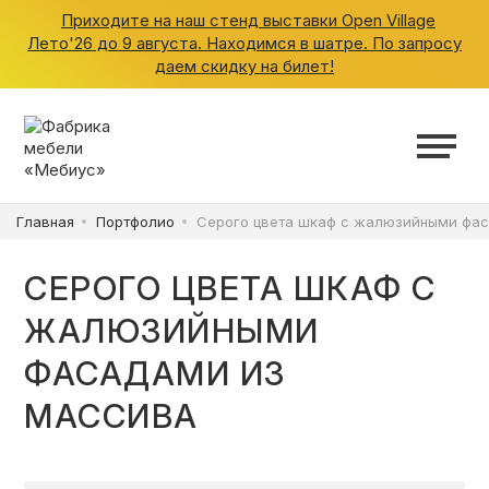
Приходите на наш стенд выставки Open Village
Лето'26 до 9 августа. Находимся в шатре. По запросу
даем скидку на билет!
ШКАФЫ
КУХНИ
Главная
Портфолио
Серого цвета шкаф с жалюзийными фа
ГАРДЕРОБНЫЕ
СЕРОГО ЦВЕТА ШКАФ С
ДЕТСКИЕ
ЖАЛЮЗИЙНЫМИ
ФАСАДАМИ ИЗ
ВАННАЯ
МАССИВА